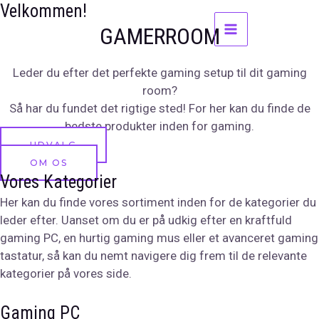
Gå
Velkommen!
til
GAMERROOM
MAIN
indholdet
Leder du efter det perfekte gaming setup til dit gaming
MENU
room?
Så har du fundet det rigtige sted! For her kan du finde de
bedste produkter inden for gaming.
UDVALG
OM OS
Vores Kategorier
Her kan du finde vores sortiment inden for de kategorier du
leder efter. Uanset om du er på udkig efter en kraftfuld
gaming PC, en hurtig gaming mus eller et avanceret gaming
tastatur, så kan du nemt navigere dig frem til de relevante
kategorier på vores side.
Gaming PC